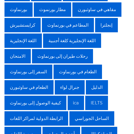
مقاهي في ساوثبورن
مطار بورنموث
بورنماوث
إنجلترا
المطاعم في بورنماوث
كرايستشيرش
اللغة الإنجليزية كلغة أجنبية
اللغة الإنجليزية
رحلات طيران إلى بورنماوث
الامتحان
الطعام في بورنماوث
السفر إلى بورنماوث
الدليل
جنرال لواء
الطعام في ساوثبورن
IELTS
ica
كيفية الوصول إلى بورنماوث
الساحل الجوراسي
الرابطة الدولية لمراكز اللغات