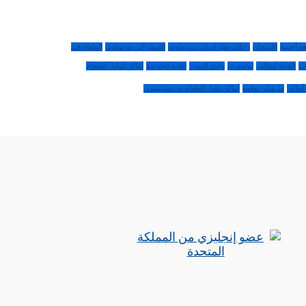
غة أجنبية
الامتحان
رحلات طيران إلى بورنماوث
السفر إلى بورنماوث
الطعام في
ات
الحياة كطالب
لولوورث
وادي المورز
الغابة الجديدة
أماكن لتناول الطعام
ما يمكن توقعه
أماكن تناول الطعام في ساوثبورن