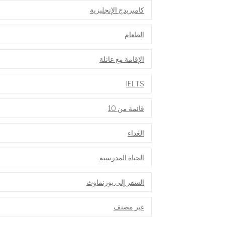
كامبريدج الإنجليزية
الطعام
الإقامة مع عائلة
IELTS
قائمة من 10
الغداء
الحياة المدرسية
السفر إلى بورنماوث
غير مصنف