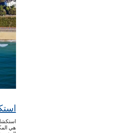
استك
استكشاف
هي المكا