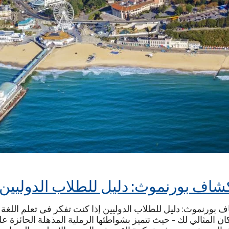
شاف بورنموث: دليل للطلاب الدوليين
 بورنموث: دليل للطلاب الدوليين إذا كنت تفكر في تعلم اللغة ا
ن المثالي لك - حيث تتميز بشواطئها الرملية المذهلة الحائزة على 