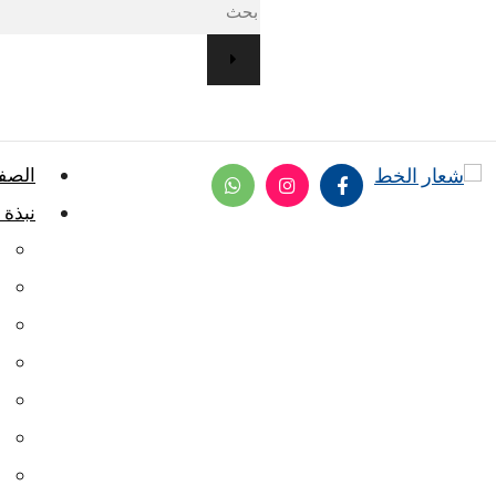
الصفح
نبذة 