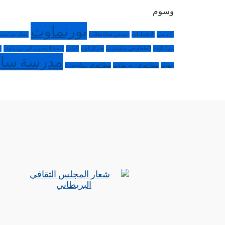
وسوم
بورنماوث
أكاديمي
الاعتمادات
يوم في حياة طالب
مطار بورنمو
بورنماوث
الطعام في ساوثبورن
جنرال لواء
الدليل
كيفية الوصول إلى بورنماوث
S
مدرسة ساو
جميلة
مطاعم في بورنماوث
مطاعم في ساوثبورن