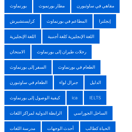
مقاهي في ساوثبورن
مطار بورنموث
بورنماوث
إنجلترا
المطاعم في بورنماوث
كرايستشيرش
اللغة الإنجليزية كلغة أجنبية
اللغة الإنجليزية
رحلات طيران إلى بورنماوث
الامتحان
الطعام في بورنماوث
السفر إلى بورنماوث
الدليل
جنرال لواء
الطعام في ساوثبورن
IELTS
ica
كيفية الوصول إلى بورنماوث
الساحل الجوراسي
الرابطة الدولية لمراكز اللغات
الحياة كطالب
أحدث الوجهات
مدرسة اللغات