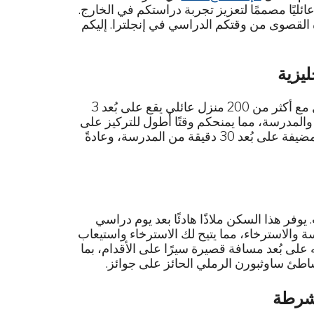
ائليًا مصممًا لتعزيز تجربة دراستكم في الخارج.
ادة القصوى من وقتكم الدراسي في إنجلترا. إليكم
يُعدّ إيجاد سكن مناسب أمرًا بالغ الأهمية عند الدراسة في الخارج. نتعامل مع أكثر من 200 منزل عائلي يقع على بُعد 3
والمدرسة، مما يمنحكم وقتًا أطول للتركيز على
دراستكم والاستمتاع بوقتكم في إنجلترا. نضمن لكم أن تكون العائلات المضيفة على بُعد 30 دقيقة من المدرسة، وعادةً
يوفر هذا السكن ملاذًا هادئًا بعد يوم دراسي
سة والاسترخاء، مما يتيح لك الاسترخاء واستيعاب
على بُعد مسافة قصيرة سيرًا على الأقدام، بما
ئ ساوثبورن الرملي الحائز على جوائز.
لشرطة