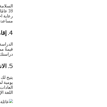
18 عا
رعاية اج
مساعدتكم
4.
إقا
الدراسة 
قيمةً مم
دراستك و
5.
الا
يتيح لك 
يومية لم
العادات 
اللغة ال