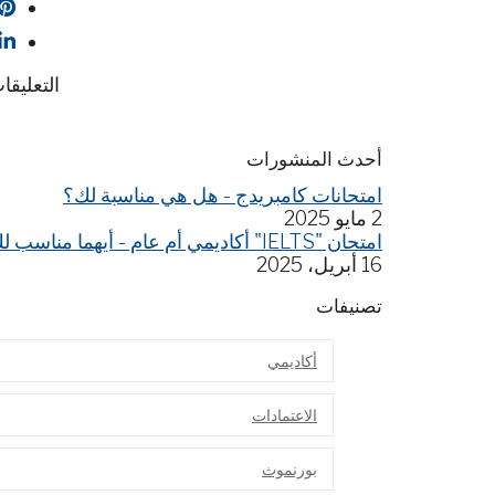
التعليقا
أحدث المنشورات
امتحانات كامبريدج - هل هي مناسبة لك؟
2 مايو 2025
امتحان "IELTS" أكاديمي أم عام - أيهما مناسب لك؟
16 أبريل، 2025
تصنيفات
أكاديمي
الاعتمادات
بورنموث