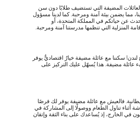
ابنا، وخاصةً لمن هم دون سن 18 عامًا. جميع العائلات المضيفة التي تستضيف طلابًا دون سن
، مما يضمن بيئة آمنة ومرحبة. كما لدينا مسؤول
تحدث عن حياتكم في المملكة المتحدة، أو
مة المنزلية التي تنظمها مدرستنا آمنة ومرحبة.
ندن! سكننا مع عائلة مضيفة خيارٌ اقتصاديٌّ يوفر
 عائلة مضيفة. هذا يُسهّل عليك التركيز على
ريطانية. فالعيش مع عائلة مضيفة يوفر لك فرصًا
شة أثناء تناول الطعام ووصولًا إلى المشاركة في
سون في الخارج، إذ يُساعدك على بناء الثقة وإتقان