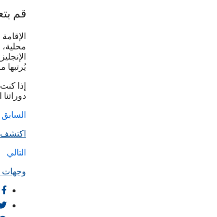
قم بتع
الإقامة
محلية، س
الإنجليز
يُرتبها 
إذا كنت
دوراتنا 
السابق
اكتشف ا
التالي
وجهات م