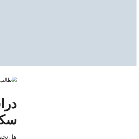
دراس
سكنن
هل تخطط