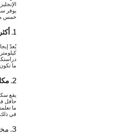
الإنجليز
يوفر سكن
خمس مزا
1.
أكثر من 200 منزل عائل
كيلومتر
ما تكون 
2.
مكا
يقع سكنن
حافل في 
ما تعلمت
في ذلك 
3. مختارة بعناية،