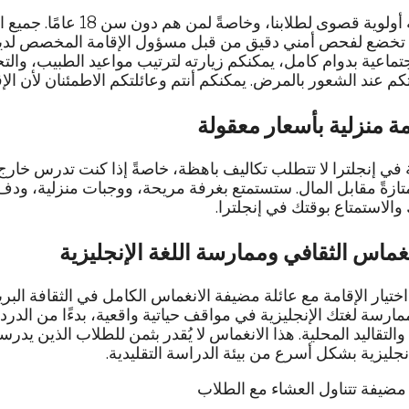
السلامة أولوية قصوى لطل
مًا تخضع لفحص أمني دقيق من قبل مسؤول الإقامة المخصص لدينا
تماعية بدوام كامل، يمكنكم زيارته لترتيب مواعيد الطبيب، وال
 عند الشعور بالمرض. يمكنكم أنتم وعائلتكم الاطمئنان لأن الإقا
مة منزلية بأسعار معقولة
في إنجلترا لا تتطلب تكاليف باهظة، خاصةً إذا كنت تدرس خارج ل
تازةً مقابل المال. ستستمتع بغرفة مريحة، ووجبات منزلية، ودفء
الاستمتاع بوقتك في إنجلترا.
نغماس الثقافي وممارسة اللغة الإنجليزية
اختيار الإقامة مع عائلة مضيفة الانغماس الكامل في الثقافة الب
مارسة لغتك الإنجليزية في مواقف حياتية واقعية، بدءًا من الدرد
والتقاليد المحلية. هذا الانغماس لا يُقدر بثمن للطلاب الذين يدر
إنجليزية بشكل أسرع من بيئة الدراسة التقليدية.