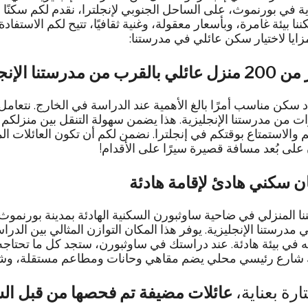
ية في بورنموث، على الساحل الجنوبي لإنجلترا، نقدم لكم سكنًا ع
نا بيئة غامرة، وبأسعار معقولة، وغنية ثقافيًا، تتيح لكم الاستف
يا لاختيار سكن عائلي في مدرستنا:
ي بالقرب من مدرستنا الإنجليزية
ات من مدرستنا الإنجليزية. هذا يضمن سهولة التنقل بين منزلكم 
على بُعد مسافة قصيرة سيرًا على الأقدام!
ن سكني هادئ لإقامة هادئة
ا المنزلي في ضاحية ساوثبورن السكنية الهادئة بمدينة بورنموث. 
مدرستنا الإنجليزية. يوفر هذا المكان التوازن المثالي بين الدرا
ه في بيئة هادئة. عند دراستك في ساوثبورن، ستجد كل ما تحتاجه 
شارع رئيسي محلي يضم مقاهي وحانات ومطاعم مستقلة، وشاط
عائلات مضيفة تم فحصها من قبل ا