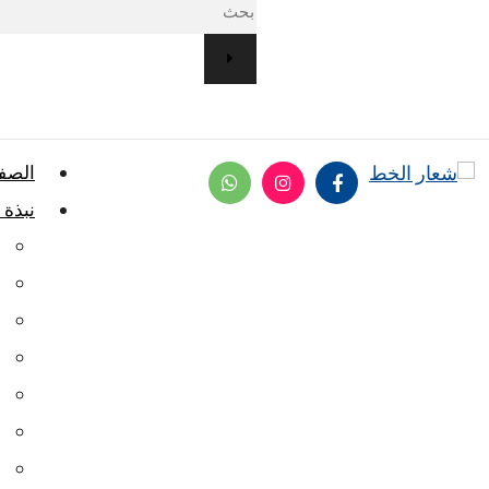
الصفح
نبذة 