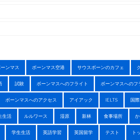
ボーンマス
ボーンマス空港
サウスボーンのカフェ
語
試験
ボーンマスへのフライト
ボーンマスへのフ
ボーンマスへのアクセス
アイアック
IELTS
国際
生生活
ルルワース
湿原
新林
食事場所
か
学生生活
英語学習
英国留学
テスト
トッ