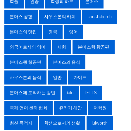
학술
인증
학생의 하루
본머스
본머스 공항
사우스본의 카페
christchurch
본머스의 맛집
영국
영어
외국어로서의 영어
시험
본머스행 항공편
본머스행 항공편
본머스의 음식
사우스본의 음식
일반
가이드
본머스에 도착하는 방법
ialc
IELTS
국제 언어 센터 협회
쥬라기 해안
어학원
최신 목적지
학생으로서의 생활
lulworth