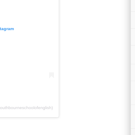
stagram
outhbourneschoolofenglish)