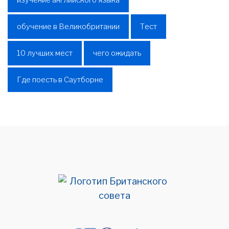
изучение английского языка
обучение в Великобритании
Тест
10 лучших мест
чего ожидать
Где поесть в Саутборне