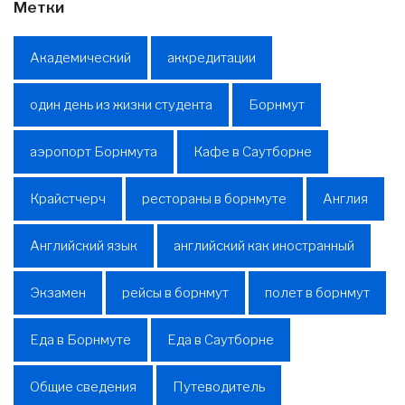
Метки
Академический
аккредитации
один день из жизни студента
Борнмут
аэропорт Борнмута
Кафе в Саутборне
Крайстчерч
рестораны в борнмуте
Англия
Английский язык
английский как иностранный
Экзамен
рейсы в борнмут
полет в борнмут
Еда в Борнмуте
Еда в Саутборне
Общие сведения
Путеводитель