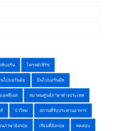
ท์บอร์น
ไครสต์เชิร์ช
บินไปบอร์นมัธ
บินไปบอร์นมัธ
อเอลทีเอส
สมาคมศูนย์ภาษาต่างประเทศ
ร์
ป่าใหม่
สถานที่รับประทานอาหาร
ียนภาษาอังกฤษ
เรียนที่อังกฤษ
ทดสอบ