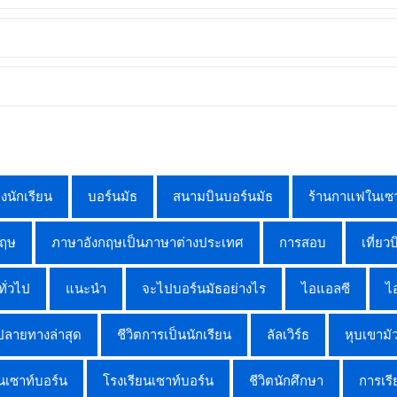
องนักเรียน
บอร์นมัธ
สนามบินบอร์นมัธ
ร้านกาแฟในเซา
กฤษ
ภาษาอังกฤษเป็นภาษาต่างประเทศ
การสอบ
เที่ยว
ทั่วไป
แนะนำ
จะไปบอร์นมัธอย่างไร
ไอแอลซี
ไ
ปลายทางล่าสุด
ชีวิตการเป็นนักเรียน
ลัลเวิร์ธ
หุบเขามัว
นเซาท์บอร์น
โรงเรียนเซาท์บอร์น
ชีวิตนักศึกษา
การเร