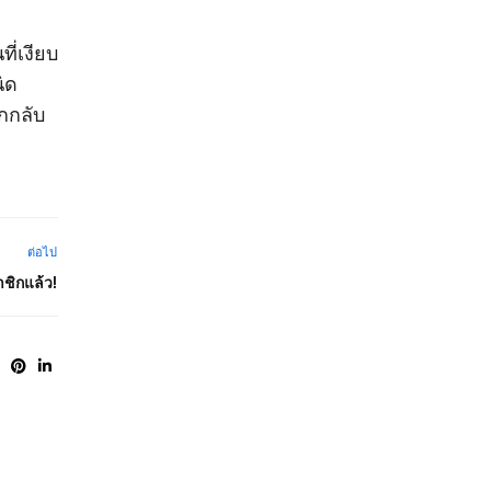
ที่เงียบ
ิด
ึกกลับ
ต่อไป
ชิกแล้ว!