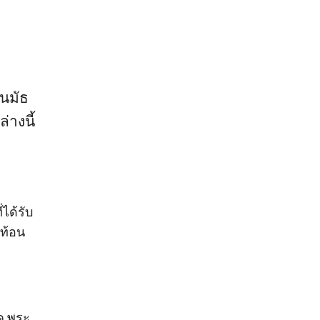
์นมัธ
่างนี้
ได้รับ
ะท้อน
็ค พระ