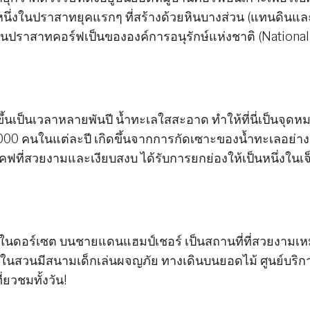
ป็นหนึ่งในปราสาทยุคแรกๆ ที่สร้างด้วยหินบางส่วน (แทนดินแล
ันปราสาทคอร์ฟเป็นขององค์การอนุรักษ์แห่งชาติ (National
้นเป็นเวลาหลายพันปี น้ำทะเลใสสะอาด ทำให้ที่นี่เป็นจุดห
000 คนในแต่ละปี เกิดขึ้นจากการกัดเซาะของน้ำทะเลอย่าง
์ธโคฟที่สวยงามและเงียบสงบ ได้รับการยกย่องให้เป็นหนึ่งในเจ็
ยู่ในดอร์เซต บนชายแดนแฮมป์เชอร์ เป็นสถานที่ที่สวยงามเ
ยในสวนมีสนามเด็กเล่นผจญภัย ทางเดินบนยอดไม้ ศูนย์บริก
ยวชมทั้งวัน!