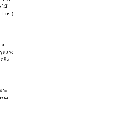
ะไม้)
 Trust)
มาย
รุนแรง
ดสิ่ง
หมาะ
ารนัก