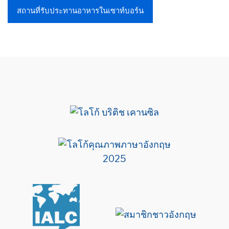
สถานที่รับประทานอาหารในเซาท์บอร์น