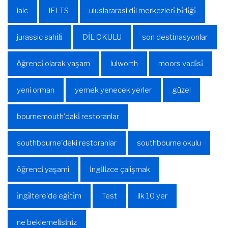
ialc
IELTS
uluslararasi di̇l merkezleri̇ bi̇rli̇ği̇
jurassic sahi̇li̇
DİL OKULU
son desti̇nasyonlar
öğrenci̇ olarak yaşam
lulworth
moors vadi̇si̇
yeni orman
yemek yenecek yerler
güzel
bournemouth'daki̇ restoranlar
southbourne'deki restoranlar
southbourne okulu
öğrenci̇ yaşami
i̇ngi̇li̇zce çalişmak
i̇ngi̇ltere'de eği̇ti̇m
Test
ilk 10 yer
ne beklemeli̇si̇ni̇z