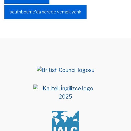
southbourne'da nerede yemek yenir