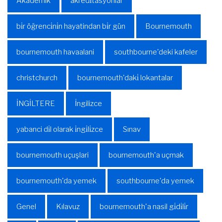
Akademik
akredi̇tasyonlar
bi̇r öğrenci̇ni̇n hayatindan bi̇r gün
Bournemouth
bournemouth havaalani
southbourne'deki kafeler
christchurch
bournemouth'daki̇ lokantalar
İNGİLTERE
İngilizce
yabanci di̇l olarak i̇ngi̇li̇zce
Sınav
bournemouth uçuşlari
bournemouth'a uçmak
bournemouth'da yemek
southbourne'da yemek
Genel
Kılavuz
bournemouth'a nasil gi̇di̇li̇r