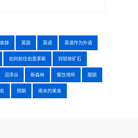
食肆
英国
英语
英语作为外语
如何前往伯恩茅斯
钶钽铁矿石
沼泽谷
新森林
餐饮场所
靓丽
名
预期
南本的美食