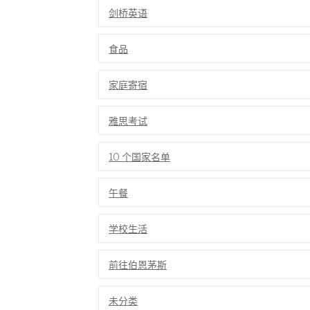
剑桥英语
食品
家庭寄宿
雅思考试
10 个国家名单
午餐
学校生活
前往伯恩茅斯
未分类