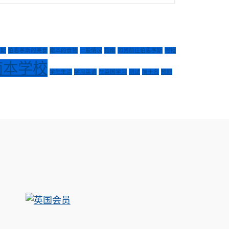
茅斯
伯恩茅斯的美食
南本的食物
一般情况
指南
如何前往伯恩茅斯
钶钽
南本学校
学生生活
学习英语
在英国学习
测试
前十名
预期