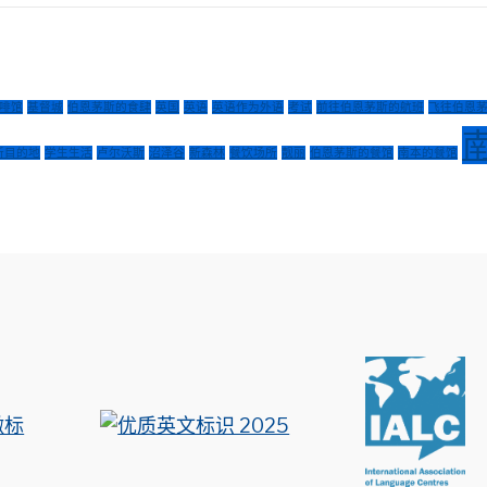
啡馆
基督城
伯恩茅斯的食肆
英国
英语
英语作为外语
考试
前往伯恩茅斯的航班
飞往伯恩
新目的地
学生生活
卢尔沃斯
沼泽谷
新森林
餐饮场所
靓丽
伯恩茅斯的餐馆
南本的餐馆