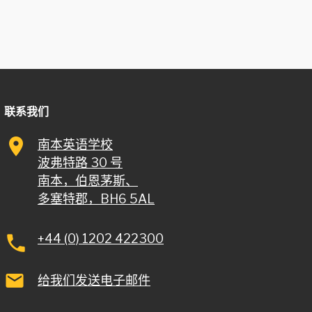
联系我们
南本英语学校
Hrvatski
波弗特路 30 号
Svenska
南本，伯恩茅斯、
한국어
多塞特郡，BH6 5AL
ไทย
Magyar
+44 (0) 1202 422300
Русский
给我们发送电子邮件
Português
Polski