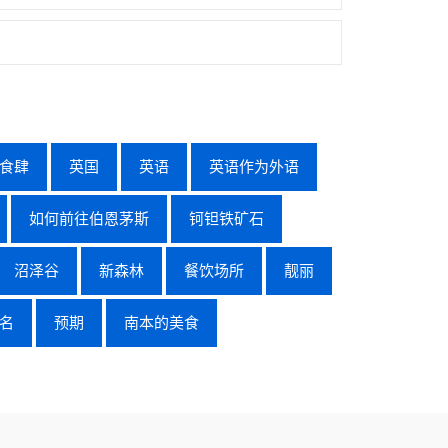
食肆
英国
英语
英语作为外语
如何前往伯恩茅斯
钶钽铁矿石
沼泽谷
新森林
餐饮场所
靓丽
名
预期
南本的美食