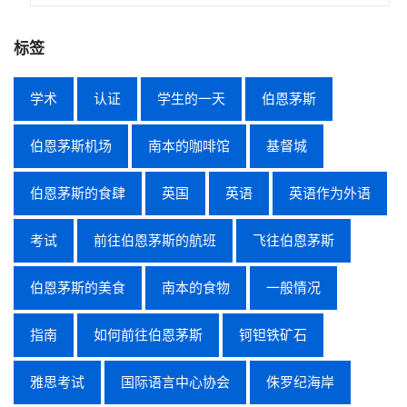
标签
学术
认证
学生的一天
伯恩茅斯
伯恩茅斯机场
南本的咖啡馆
基督城
伯恩茅斯的食肆
英国
英语
英语作为外语
考试
前往伯恩茅斯的航班
飞往伯恩茅斯
伯恩茅斯的美食
南本的食物
一般情况
指南
如何前往伯恩茅斯
钶钽铁矿石
雅思考试
国际语言中心协会
侏罗纪海岸