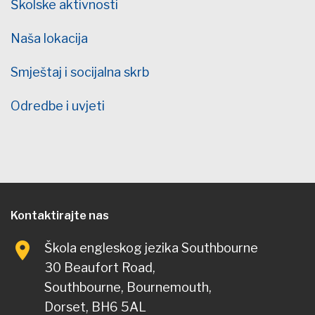
Školske aktivnosti
Naša lokacija
Smještaj i socijalna skrb
Odredbe i uvjeti
Kontaktirajte nas
Škola engleskog jezika Southbourne
30 Beaufort Road,
Southbourne, Bournemouth,
Dorset, BH6 5AL