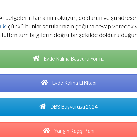
ki belgelerin tamamını okuyun, doldurun ve şu adrese
uk
, çünkü bunlar sorularınızın çoğuna cevap verecek 
n lütfen tüm bilgilerin doğru bir şekilde doldurulduğu
Evde Kalma Başvuru Formu
Evde Kalma El Kitabı
DBS Başvurusu 2024
Yangın Kaçış Planı