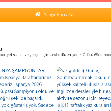
Yangın Kaçış Planı
u
 beri yetişkinler ve gençler için kurslar düzenliyoruz. Ödüllü #South