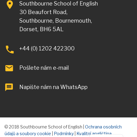
Southbourne School of English
30 Beaufort Road,
Southbourne, Bournemouth,
Dorset, BH6 5AL
+44 (0) 1202 422300
Pošlete nám e-mail
Napište nám na WhatsApp
© 2018 Southbourne School of English |
Ochrana osobních
údajů a soubory cookie
|
Podmínky
|
Kvalitní angličtina