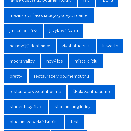
jak se dostat do bournemouthu
ialc
IELTS
mezinárodní asociace jazykových center
jurské pobřeží
jazyková škola
nejnovější destinace
život studenta
lulworth
moors valley
nový les
místa k jídlu
pretty
restaurace v bournemouthu
restaurace v Southbourne
škola Southbourne
studentský život
studium angličtiny
studium ve Velké Británii
Test