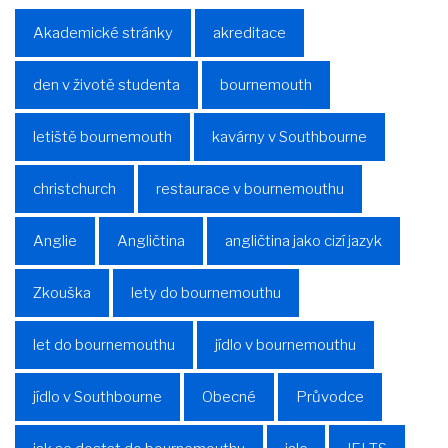
Akademické stránky
akreditace
den v životě studenta
bournemouth
letiště bournemouth
kavárny v Southbourne
christchurch
restaurace v bournemouthu
Anglie
Angličtina
angličtina jako cizí jazyk
Zkouška
lety do bournemouthu
let do bournemouthu
jídlo v bournemouthu
jídlo v Southbourne
Obecné
Průvodce