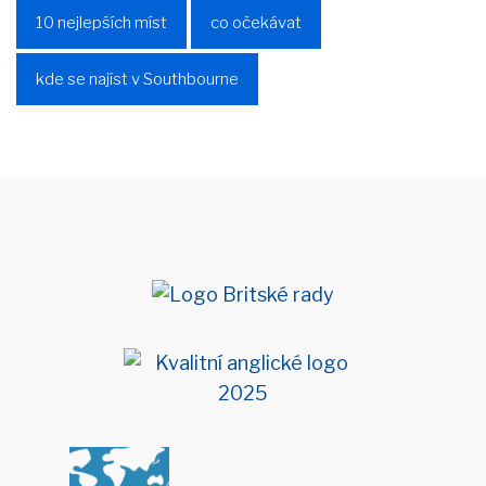
10 nejlepších míst
co očekávat
kde se najíst v Southbourne