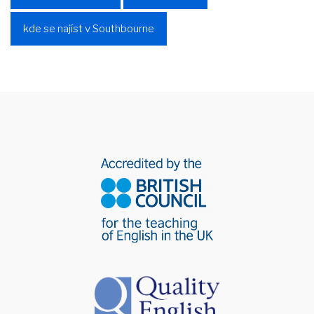
kde se najíst v Southbourne