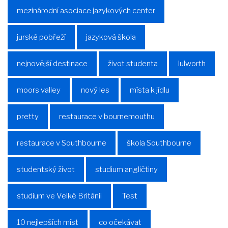
mezinárodní asociace jazykových center
jurské pobřeží
jazyková škola
nejnovější destinace
život studenta
lulworth
moors valley
nový les
místa k jídlu
pretty
restaurace v bournemouthu
restaurace v Southbourne
škola Southbourne
studentský život
studium angličtiny
studium ve Velké Británii
Test
10 nejlepších míst
co očekávat