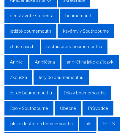
Akademické stránky
akreditace
den v životě studenta
bournemouth
letiště bournemouth
kavárny v Southbourne
christchurch
restaurace v bournemouthu
Anglie
Angličtina
angličtina jako cizí jazyk
Zkouška
lety do bournemouthu
let do bournemouthu
jídlo v bournemouthu
jídlo v Southbourne
Obecné
Průvodce
jak se dostat do bournemouthu
ialc
IELTS