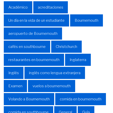
Académico
acreditaciones
Un día en la vida de un estudiante
Bournemouth
aeropuerto de Bournemouth
cafés en southbourne
Christchurch
restaurantes en bournemouth
Inglaterra
Inglés
inglés como lengua extranjera
Examen
vuelos a bournemouth
Volando a Bournemouth
comida en bournemouth
comida en southbourne
General
Guía