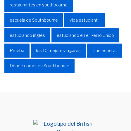
restaurantes en southbourne
escuela de Southbourne
vida estudiantil
estudiando inglés
estudiando en el Reino Unido
Prueba
los 10 mejores lugares
Qué esperar
Dónde comer en Southbourne