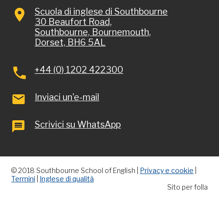
Scuola di inglese di Southbourne
Русский
30 Beaufort Road,
Southbourne, Bournemouth,
Português
Dorset, BH6 5AL
Polski
Nederlands
+44 (0) 1202 422300
Čeština
Inviaci un'e-mail
Türkçe
简体中文
Scrivici su WhatsApp
Français
日本語
Deutsch
© 2018 Southbourne School of English |
Privacy e cookie
|
Deutsch (Schweiz)
Termini
|
Inglese di qualità
Sito per folla
العربية
Español