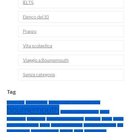
IELTS
Elenco dei 10
Pranzo
Vita scolastica
Viaggio a Bournemouth
Senza categoria
Tag
Accademico
accreditamenti
Un giorno nella vita di uno studente
bournemouth
aeroporto di bournemouth
caffè a
southbourne
christchurch
ristoranti a bournemouth
Inghilterra
Inglese
inglese
come lingua straniera
Esame
voli per bournemouth
volare a bournemouth
cibo
a bournemouth
cibo a southbourne
Generale
Guida
come arrivare a