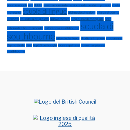
bournemouth
ialc
IELTS
associazione internazionale dei centri linguistici
costa
scuola di lingue
giurassica
ultime destinazioni
vita da studente
lulworth
valle della brughiera
nuova foresta
luoghi in cui mangiare
bella
scuola di
ristoranti a bournemouth
ristoranti a southbourne
southbourne
vita studentesca
studiare l'inglese
studiare nel
Regno Unito
Test
top 10 dei luoghi
Cosa aspettarsi
dove mangiare a
southbourne