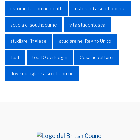
ristoranti a bournemouth
ristoranti a southbourne
scuola di southbourne
vita studentesca
studiare l'inglese
studiare nel Regno Unito
Test
top 10 dei luoghi
Cosa aspettarsi
dove mangiare a southbourne