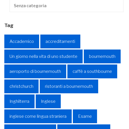
Senza categoria
Tag
Accademico
accreditamenti
Un giorno nella vita di uno studente
bournemouth
aeroporto di bournemouth
caffè a southbourne
christchurch
ristoranti a bournemouth
Inghilterra
Inglese
inglese come lingua straniera
Esame