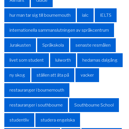
Allmänt
Guide
hur man tar sig till bournemouth
ialc
IELTS
internationella sammanslutningen av språkcentrum
Jurakusten
Språkskola
senaste resmålen
livet som student
lulworth
hedarnas dalgång
ny skog
ställen att äta på
vacker
restauranger i bournemouth
restauranger i southbourne
Southbourne School
studentliv
studera engelska