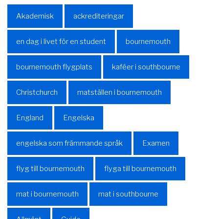
Akademisk
ackrediteringar
en dag i livet för en student
bournemouth
bournemouth flygplats
kaféer i southbourne
Christchurch
matställen i bournemouth
England
Engelska
engelska som främmande språk
Examen
flyg till bournemouth
flyga till bournemouth
mat i bournemouth
mat i southbourne