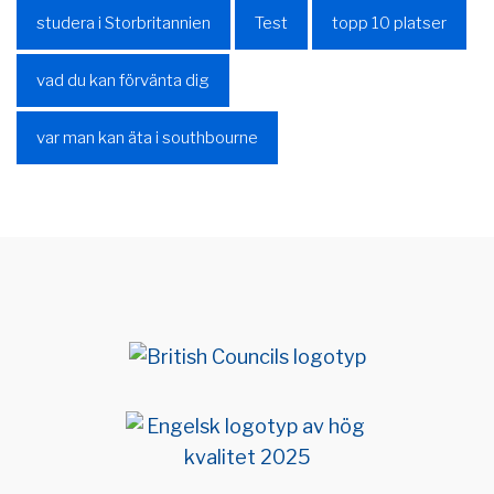
studera i Storbritannien
Test
topp 10 platser
vad du kan förvänta dig
var man kan äta i southbourne