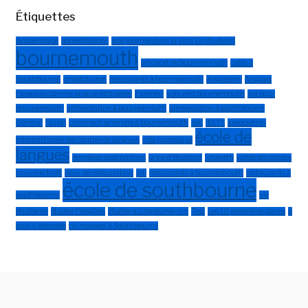
Étiquettes
Académique
accréditations
une journée dans la vie d'un étudiant
bournemouth
aéroport de bournemouth
cafés à
Southbourne
christchurch
restaurants à bournemouth
Angleterre
Anglais
l'anglais comme langue étrangère
Examen
vols vers bournemouth
vol pour
bournemouth
alimentation à bournemouth
alimentation à southbourne
Général
Guide
comment se rendre à bournemouth
ialc
IELTS
association
école de
internationale des centres de langues
côte jurassique
langues
dernières destinations
la vie d'étudiant
lulworth
vallée des landes
nouvelle forêt
lieux de restauration
joli
restaurants à bournemouth
restaurants à
école de southbourne
southbourne
vie
étudiante
étudier l'anglais
étudier au royaume-uni
Test
Les 10 premières places
à
quoi s'attendre
où manger à Southbourne