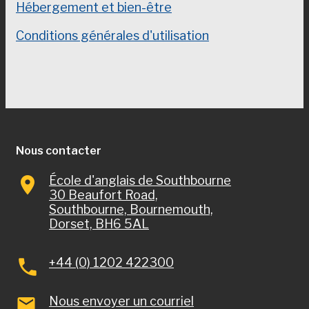
Hébergement et bien-être
Conditions générales d'utilisation
Hrvatski
Svenska
한국어
ไทย
Nous contacter
Magyar
École d'anglais de Southbourne
Русский
30 Beaufort Road,
Southbourne, Bournemouth,
Português
Dorset, BH6 5AL
Polski
Nederlands
+44 (0) 1202 422300
Čeština
Nous envoyer un courriel
Türkçe