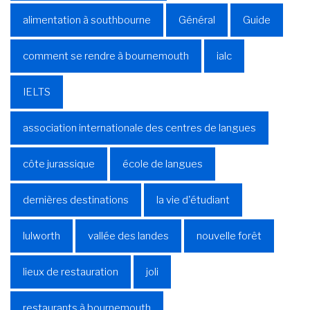
alimentation à southbourne
Général
Guide
comment se rendre à bournemouth
ialc
IELTS
association internationale des centres de langues
côte jurassique
école de langues
dernières destinations
la vie d'étudiant
lulworth
vallée des landes
nouvelle forêt
lieux de restauration
joli
restaurants à bournemouth