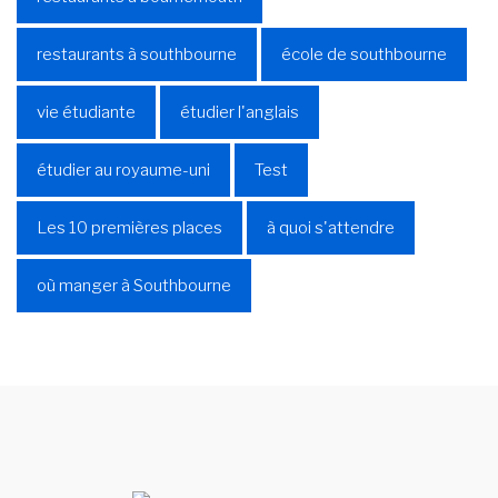
restaurants à southbourne
école de southbourne
vie étudiante
étudier l'anglais
étudier au royaume-uni
Test
Les 10 premières places
à quoi s'attendre
où manger à Southbourne