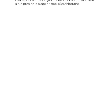
cours pour adultes et juniors depuis 1966. Idéalement
situé près de la plage primée #Southbourne.