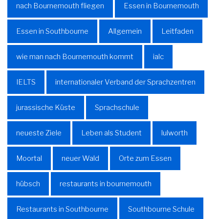
nach Bournemouth fliegen
Essen in Bournemouth
Essen in Southbourne
Allgemein
Leitfaden
wie man nach Bournemouth kommt
ialc
IELTS
internationaler Verband der Sprachzentren
jurassische Küste
Sprachschule
neueste Ziele
Leben als Student
lulworth
Moortal
neuer Wald
Orte zum Essen
hübsch
restaurants in bournemouth
Restaurants in Southbourne
Southbourne Schule