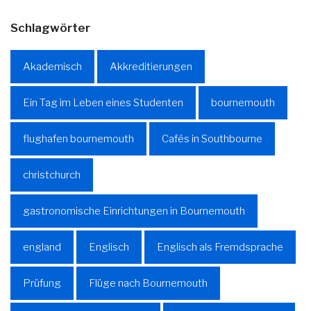
Schlagwörter
Akademisch
Akkreditierungen
Ein Tag im Leben eines Studenten
bournemouth
flughafen bournemouth
Cafés in Southbourne
christchurch
gastronomische Einrichtungen in Bournemouth
england
Englisch
Englisch als Fremdsprache
Prüfung
Flüge nach Bournemouth