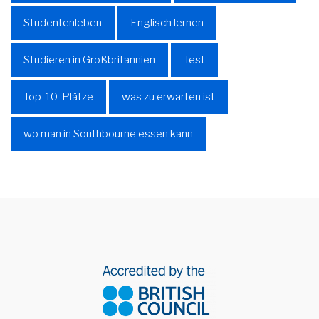
Studentenleben
Englisch lernen
Studieren in Großbritannien
Test
Top-10-Plätze
was zu erwarten ist
wo man in Southbourne essen kann