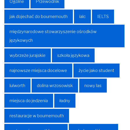
Ogólne
Przewodnik
jak dojechać do bournemouth
ialc
IELTS
międzynarodowe stowarzyszenie ośrodków
językowych
wybrzeże jurajskie
szkoła językowa
najnowsze miejsca docelowe
życie jako student
lulworth
dolina wrzosowisk
nowy las
miejsca do jedzenia
ładny
restauracje w bournemouth