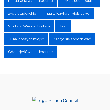
restauracje w southbourne
szkoła southbourne
życie studenckie
nauka języka angielskiego
Studia w Wielkiej Brytanii
Test
10 najlepszych miejsc
czego się spodziewać
Gdzie zjeść w southbourne