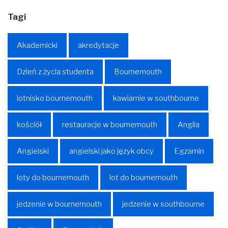
Tagi
Akademicki
akredytacje
Dzień z życia studenta
Bournemouth
lotnisko bournemouth
kawiarnie w southbourne
kościół
restauracje w bournemouth
Anglia
Angielski
angielski jako język obcy
Egzamin
loty do bournemouth
lot do bournemouth
jedzenie w bournemouth
jedzenie w southbourne