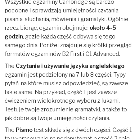
Wszystkie egzaminy Cambridge są bardzo
podobne i sprawdzają umiejętności czytania,
pisania, słuchania, mówienia i gramatyki. Ogólnie
rzecz biorąc, egzamin obejmuje:
około 4-5
godzin
, gdzie każda część odbywa się tego
samego dnia. Poniżej znajduje się krótki przegląd
formatów egzaminów B2 First i C1 Advanced.
The
Czytanie i używanie języka angielskiego
egzamin jest podzielony na 7 lub 8 części. Typy
pytań, na które musisz odpowiedzieć, są zawsze
takie same. Na przykład, część 1 jest zawsze
ćwiczeniem wielokrotnego wyboru z lukami.
Testuje twoje zrozumienie gramatyki, a także to,
jak dobre są twoje umiejętności czytania.
The
Pismo
test składa się z dwóch części. Część 1
to wypracowanie na podany temat, a część 2 daje