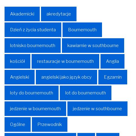
Akademicki
akredytacje
Dzień z życia studenta
Bournemouth
lotnisko bournemouth
kawiarnie w southbourne
kościół
restauracje w bournemouth
Anglia
Angielski
angielski jako język obcy
Egzamin
loty do bournemouth
lot do bournemouth
jedzenie w bournemouth
jedzenie w southbourne
Ogólne
Przewodnik