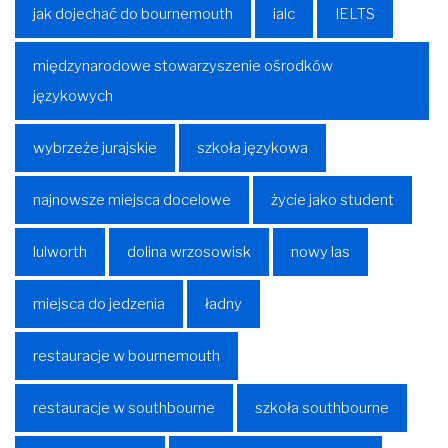
jak dojechać do bournemouth
ialc
IELTS
międzynarodowe stowarzyszenie ośrodków
językowych
wybrzeże jurajskie
szkoła językowa
najnowsze miejsca docelowe
życie jako student
lulworth
dolina wrzosowisk
nowy las
miejsca do jedzenia
ładny
restauracje w bournemouth
restauracje w southbourne
szkoła southbourne