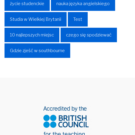
życie studenckie
nauka języka angielskiego
Studia w Wielkiej Brytanii
Test
10 najlepszych miejsc
czego się spodziewać
Gdzie zjeść w southbourne