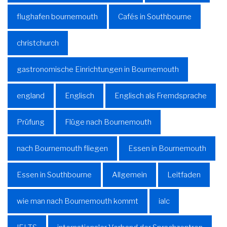
flughafen bournemouth
Cafés in Southbourne
christchurch
gastronomische Einrichtungen in Bournemouth
england
Englisch
Englisch als Fremdsprache
Prüfung
Flüge nach Bournemouth
nach Bournemouth fliegen
Essen in Bournemouth
Essen in Southbourne
Allgemein
Leitfaden
wie man nach Bournemouth kommt
ialc