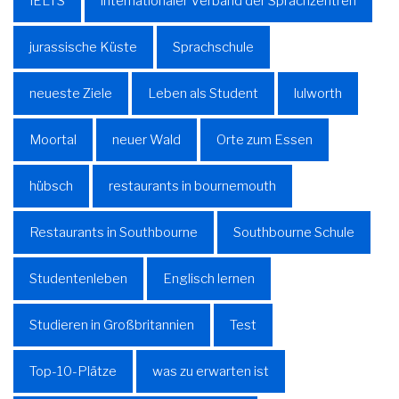
IELTS
internationaler Verband der Sprachzentren
jurassische Küste
Sprachschule
neueste Ziele
Leben als Student
lulworth
Moortal
neuer Wald
Orte zum Essen
hübsch
restaurants in bournemouth
Restaurants in Southbourne
Southbourne Schule
Studentenleben
Englisch lernen
Studieren in Großbritannien
Test
Top-10-Plätze
was zu erwarten ist