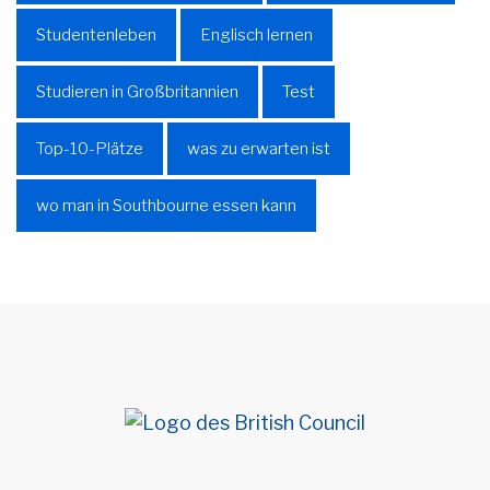
Studentenleben
Englisch lernen
Studieren in Großbritannien
Test
Top-10-Plätze
was zu erwarten ist
wo man in Southbourne essen kann