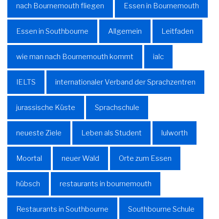
nach Bournemouth fliegen
Essen in Bournemouth
Essen in Southbourne
Allgemein
Leitfaden
wie man nach Bournemouth kommt
ialc
IELTS
internationaler Verband der Sprachzentren
jurassische Küste
Sprachschule
neueste Ziele
Leben als Student
lulworth
Moortal
neuer Wald
Orte zum Essen
hübsch
restaurants in bournemouth
Restaurants in Southbourne
Southbourne Schule