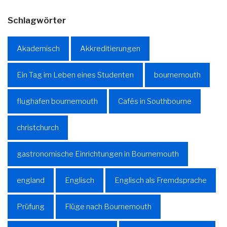
Schlagwörter
Akademisch
Akkreditierungen
Ein Tag im Leben eines Studenten
bournemouth
flughafen bournemouth
Cafés in Southbourne
christchurch
gastronomische Einrichtungen in Bournemouth
england
Englisch
Englisch als Fremdsprache
Prüfung
Flüge nach Bournemouth