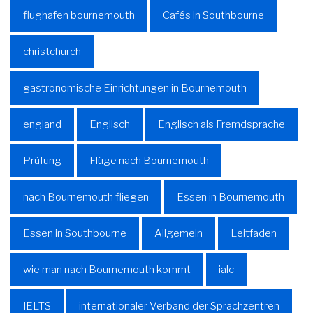
flughafen bournemouth
Cafés in Southbourne
christchurch
gastronomische Einrichtungen in Bournemouth
england
Englisch
Englisch als Fremdsprache
Prüfung
Flüge nach Bournemouth
nach Bournemouth fliegen
Essen in Bournemouth
Essen in Southbourne
Allgemein
Leitfaden
wie man nach Bournemouth kommt
ialc
IELTS
internationaler Verband der Sprachzentren