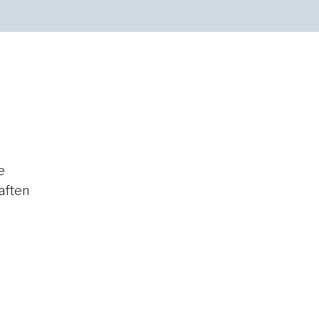
e
aften