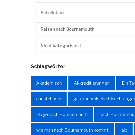
Schulleben
Reisen nach Bournemouth
Nicht kategorisiert
Schlagwörter
Akademisch
Akkreditierungen
Ein Ta
christchurch
gastronomische Einrichtunge
Flüge nach Bournemouth
nach Bournemout
wie man nach Bournemouth kommt
ialc