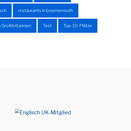
sch
restaurants in bournemouth
n Großbritannien
Test
Top-10-Plätze