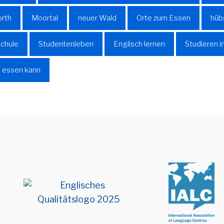
orth
Moortal
neuer Wald
Orte zum Essen
hüb
chule
Studentenleben
Englisch lernen
Studieren i
 essen kann