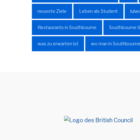
neueste Ziele
Leben als Student
lulw
Restaurants in Southbourne
Southbourne S
was zu erwarten ist
wo man in Southbourne