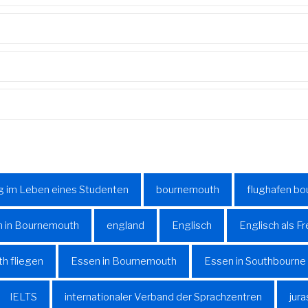
g im Leben eines Studenten
bournemouth
flughafen b
n in Bournemouth
england
Englisch
Englisch als 
h fliegen
Essen in Bournemouth
Essen in Southbourne
IELTS
internationaler Verband der Sprachzentren
jur