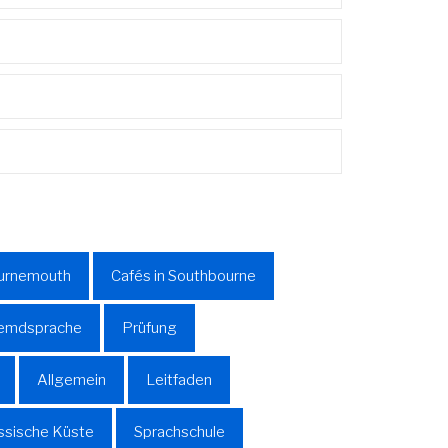
ournemouth
Cafés in Southbourne
Fremdsprache
Prüfung
Allgemein
Leitfaden
assische Küste
Sprachschule