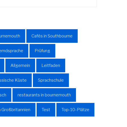
ournemouth
Cafés in Southbourne
Fremdsprache
Prüfung
Allgemein
Leitfaden
assische Küste
Sprachschule
sch
restaurants in bournemouth
n Großbritannien
Test
Top-10-Plätze