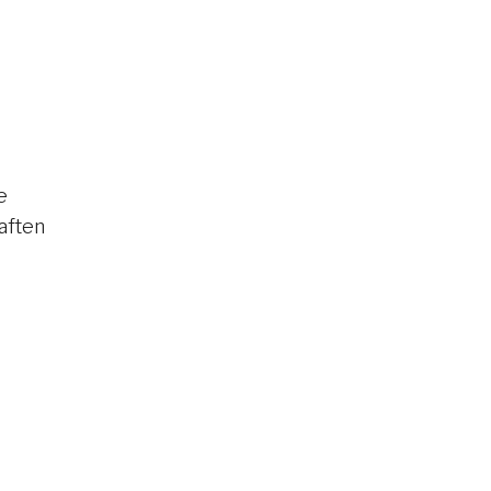
e
aften