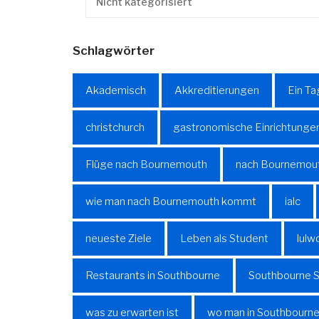
Nicht kategorisiert
Schlagwörter
Akademisch
Akkreditierungen
Ein Ta
christchurch
gastronomische Einrichtunge
Flüge nach Bournemouth
nach Bournemout
wie man nach Bournemouth kommt
ialc
neueste Ziele
Leben als Student
lulw
Restaurants in Southbourne
Southbourne S
was zu erwarten ist
wo man in Southbourne