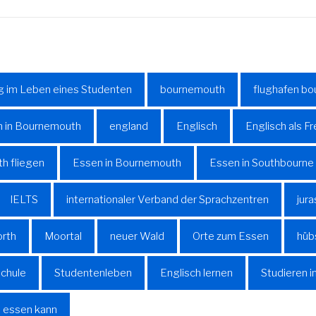
g im Leben eines Studenten
bournemouth
flughafen b
n in Bournemouth
england
Englisch
Englisch als 
h fliegen
Essen in Bournemouth
Essen in Southbourne
IELTS
internationaler Verband der Sprachzentren
jur
orth
Moortal
neuer Wald
Orte zum Essen
hüb
chule
Studentenleben
Englisch lernen
Studieren i
 essen kann