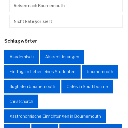
Reisen nach Bournemouth
Nicht kategorisiert
Schlagwörter
Akademisch
Akkreditierungen
Ein Tag im Leben eines Studenten
bournemouth
flughafen bournemouth
Cafés in Southbourne
christchurch
gastronomische Einrichtungen in Bournemouth