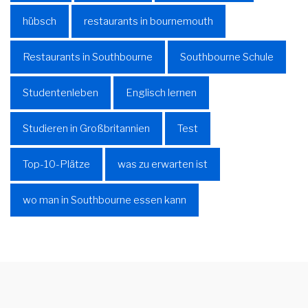
hübsch
restaurants in bournemouth
Restaurants in Southbourne
Southbourne Schule
Studentenleben
Englisch lernen
Studieren in Großbritannien
Test
Top-10-Plätze
was zu erwarten ist
wo man in Southbourne essen kann