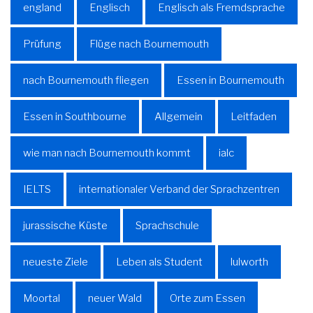
england
Englisch
Englisch als Fremdsprache
Prüfung
Flüge nach Bournemouth
nach Bournemouth fliegen
Essen in Bournemouth
Essen in Southbourne
Allgemein
Leitfaden
wie man nach Bournemouth kommt
ialc
IELTS
internationaler Verband der Sprachzentren
jurassische Küste
Sprachschule
neueste Ziele
Leben als Student
lulworth
Moortal
neuer Wald
Orte zum Essen