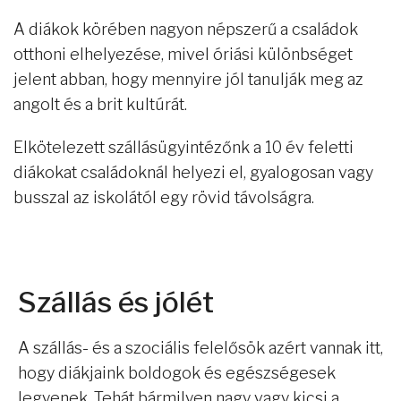
A diákok körében nagyon népszerű a családok
otthoni elhelyezése, mivel óriási különbséget
jelent abban, hogy mennyire jól tanulják meg az
angolt és a brit kultúrát.
Elkötelezett szállásügyintézőnk a 10 év feletti
diákokat családoknál helyezi el, gyalogosan vagy
busszal az iskolától egy rövid távolságra.
Szállás és jólét
A szállás- és a szociális felelősök azért vannak itt,
hogy diákjaink boldogok és egészségesek
legyenek. Tehát bármilyen nagy vagy kicsi a