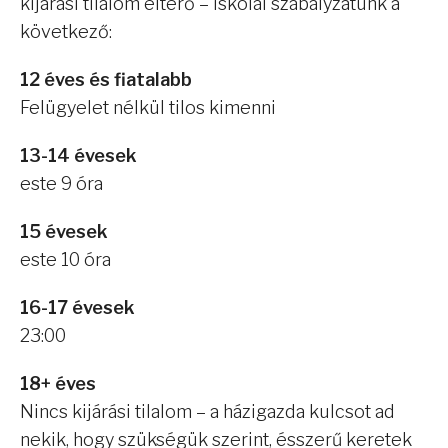
kijárási tilalom eltérő – iskolai szabályzatunk a
következő:
12 éves és fiatalabb
Felügyelet nélkül tilos kimenni
13-14 évesek
este 9 óra
15 évesek
este 10 óra
16-17 évesek
23:00
18+ éves
Nincs kijárási tilalom – a házigazda kulcsot ad
nekik, hogy szükségük szerint, ésszerű keretek