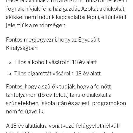
lekéseik vannak a hazafelé tartó buszról, és késni
fognak, hívják fel a házigazdát. Azokat a diákokat,
akikkel nem tudunk kapcsolatba lépni, eltűntként
jelentjük a rendőrségen.
Fontos megjegyezni, hogy az Egyesült
Királyságban:
Tilos alkoholt vásárolni 18 év alatt
Tilos cigarettát vásárolni 18 év alatt
Fontos, hogy a szülők tudják, hogy a felnőtt
tanfolyamon (15 év felett) tanuló diákokat a
szünetekben, iskola után és az esti programokon
nem felügyelik.
A 18 év alattiakra vonatkozó felügyelet nélküli