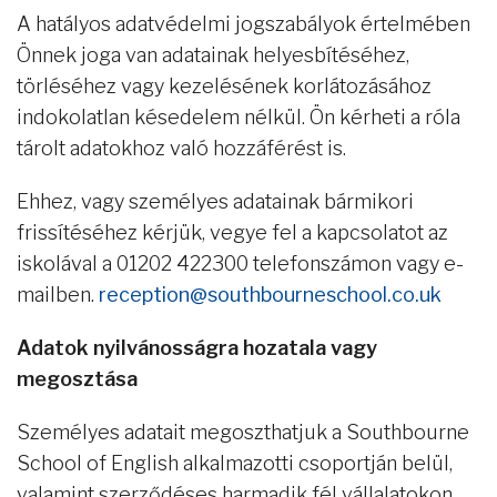
A hatályos adatvédelmi jogszabályok értelmében
Önnek joga van adatainak helyesbítéséhez,
törléséhez vagy kezelésének korlátozásához
indokolatlan késedelem nélkül. Ön kérheti a róla
tárolt adatokhoz való hozzáférést is.
Ehhez, vagy személyes adatainak bármikori
frissítéséhez kérjük, vegye fel a kapcsolatot az
iskolával a 01202 422300 telefonszámon vagy e-
mailben.
reception@southbourneschool.co.uk
Adatok nyilvánosságra hozatala vagy
megosztása
Személyes adatait megoszthatjuk a Southbourne
School of English alkalmazotti csoportján belül,
valamint szerződéses harmadik fél vállalatokon