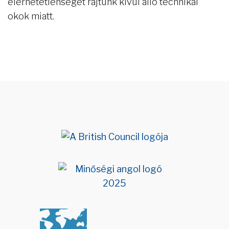
elérhetetlenségét rajtunk kívül álló technikai
okok miatt.