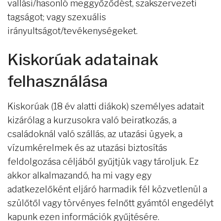
vallási/hasonló meggyőződést, szakszervezeti
tagságot; vagy szexuális
irányultságot/tevékenységeket.
Kiskorúak adatainak
felhasználása
Kiskorúak (18 év alatti diákok) személyes adatait
kizárólag a kurzusokra való beiratkozás, a
családoknál való szállás, az utazási ügyek, a
vízumkérelmek és az utazási biztosítás
feldolgozása céljából gyűjtjük vagy tároljuk. Ez
akkor alkalmazandó, ha mi vagy egy
adatkezelőként eljáró harmadik fél közvetlenül a
szülőtől vagy törvényes felnőtt gyámtól engedélyt
kapunk ezen információk gyűjtésére.