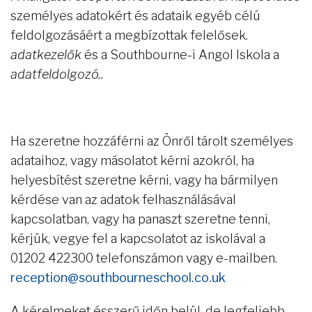
személyes adatokért és adataik egyéb célú
feldolgozásáért a megbízottak felelősek.
adatkezelők
és a Southbourne-i Angol Iskola a
adatfeldolgozó..
Ha szeretne hozzáférni az Önről tárolt személyes
adataihoz, vagy másolatot kérni azokról, ha
helyesbítést szeretne kérni, vagy ha bármilyen
kérdése van az adatok felhasználásával
kapcsolatban, vagy ha panaszt szeretne tenni,
kérjük, vegye fel a kapcsolatot az iskolával a
01202 422300 telefonszámon vagy e-mailben.
reception@southbourneschool.co.uk
A kérelmeket ésszerű időn belül, de legfeljebb