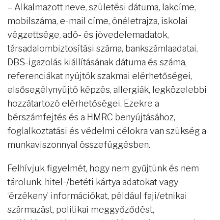
– Alkalmazott neve, születési dátuma, lakcíme,
mobilszáma, e-mail címe, önéletrajza, iskolai
végzettsége, adó- és jövedelemadatok,
társadalombiztosítási száma, bankszámlaadatai,
DBS-igazolás kiállításának dátuma és száma,
referenciákat nyújtók szakmai elérhetőségei,
elsősegélynyújtó képzés, allergiák, legközelebbi
hozzátartozó elérhetőségei. Ezekre a
bérszámfejtés és a HMRC benyújtásához,
foglalkoztatási és védelmi célokra van szükség a
munkaviszonnyal összefüggésben.
Felhívjuk figyelmét, hogy nem gyűjtünk és nem
tárolunk: hitel-/betéti kártya adatokat vagy
‘érzékeny’ információkat, például faji/etnikai
származást, politikai meggyőződést,