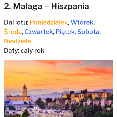
2. Malaga – Hiszpania
Dni lotu:
Poniedziałek
,
Wtorek
,
Środa
,
Czwartek
,
Piątek
,
Sobota
,
Niedziela
Daty: cały rok