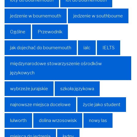
jedzenie w bournemouth
jedzenie w southbourne
Ogólne
Przewodnik
jak dojechać do bournemouth
ialc
IELTS
międzynarodowe stowarzyszenie ośrodków
językowych
wybrzeże jurajskie
szkoła językowa
najnowsze miejsca docelowe
życie jako student
lulworth
dolina wrzosowisk
nowy las
miejsca do jedzenia
ładny