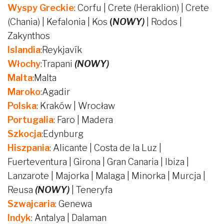
Wyspy Greckie
: Corfu | Crete (Heraklion) | Crete
(Chania) | Kefalonia | Kos
(
NOWY)
| Rodos |
Zakynthos
Islandia
:Reykjavík
Włochy
:Trapani
(NOWY)
Malta
:Malta
Maroko
:Agadir
Polska
: Kraków | Wrocław
Portugalia
: Faro | Madera
Szkocja
:Edynburg
Hiszpania
: Alicante | Costa de la Luz |
Fuerteventura | Girona | Gran Canaria | Ibiza |
Lanzarote | Majorka | Malaga | Minorka | Murcja |
Reusa
(NOWY)
| Teneryfa
Szwajcaria
: Genewa
Indyk
: Antalya | Dalaman