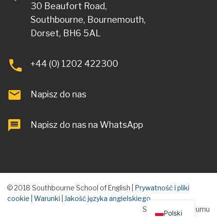
30 Beaufort Road,
Southbourne, Bournemouth,
Dorset, BH6 5AL
+44 (0) 1202 422300
Napisz do nas
Napisz do nas na WhatsApp
© 2018 Southbourne School of English |
Prywatność i pliki
cookie
|
Warunki
|
Jakość języka angielskiego
Strona według tłumu
Polski