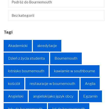
Podróż do Bournemouth
Bez kategorii
Tagi
Akademicki
akredytacje
Dzień z życia studenta
Bournemouth
lotnisko bournemouth
kawiarnie w southbourne
kościół
restauracje w bournemouth
Anglia
Angielski
angielski jako język obcy
Egzamin
loty do bournemouth
lot do bournemouth