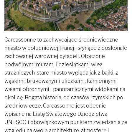
Carcassonne to zachwycające średniowieczne
miasto w południowej Francji, słynące z doskonale
zachowanej warownej cytadeli. Otoczone
podwójnymi murami i dziesiątkami wież
strażniczych, stare miasto wygląda jak z bajki, z
wąskimi, brukowanymi uliczkami, kamiennymi
wałami obronnymi i panoramicznymi widokami na
okolicę. Bogata historia, od czasów rzymskich po
średniowiecze, Carcassonne jest obecnie
wpisane na Listę Światowego Dziedzictwa
UNESCO i obowiązkowym punktem zwiedzania ze
względu na swoją architekturę, atmosferę i