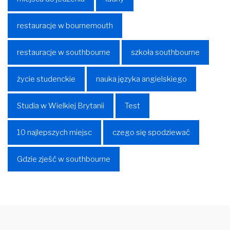
restauracje w bournemouth
restauracje w southbourne
szkoła southbourne
życie studenckie
nauka języka angielskiego
Studia w Wielkiej Brytanii
Test
10 najlepszych miejsc
czego się spodziewać
Gdzie zjeść w southbourne